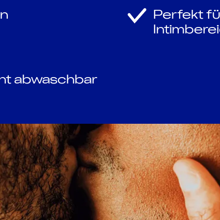
en
Perfekt f
Intimbere
cht abwaschbar