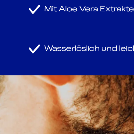
Mit Aloe Vera Extrakt
Wasserlöslich und lei