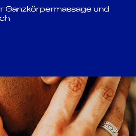
ür Ganzkörpermassage und
ich