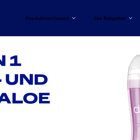
Produktsortiment
Sex Ratgeber
Mehr Produktsortiment
Meh
N 1
 UND
 ALOE