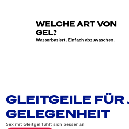
WELCHE ART VON
GEL?
Wasserbasiert. Einfach abzuwaschen.
GLEITGEILE FÜR
GELEGENHEIT
Sex mit Gleitgel fühlt sich besser an