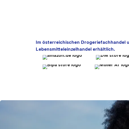
Im österreichischen Drogeriefachhandel 
Lebensmitteleinzelhandel erhältlich.