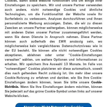
Cookies, damit diese Website funktioniert und um einige Ihrer
Durex Hautnah Latexfrei 10
Dure
Einstellungen zu speichern. Wir und unsere Partner verwenden
Stück
auch andere, nicht notwendige Cookies und ähnliche
Pa
Technologien, um die Funktionalität der Website sowie Ihr
Passform
Form
Surferlebnis zu verbessern, Analysen durchzuführen und Ihnen
Gl
personalisierte Werbung anzuzeigen. Daten, die wir zu diesen
Zwecken an unsere Partner weitergeben, können möglicherweise
Gleitgel
Wandstärke
mit anderen Daten unserer Partner zusammengeführt werden,
wenn Sie deren Dienste in Anspruch nehmen. Diese Partner
können auch außerhalb des EWR ansässig sein, wo
möglicherweise kein vergleichbares Datenschutzniveau wie in
der EU besteht. Sie können alle nicht notwendigen Cookies
akzeptieren, ablehnen oder unter "Cookie-Einstellungen
verwalten" wählen, um weitere Optionen und Informationen zu
erhalten. Wir speichern Ihre Auswahl 13 Monate. Im Falle von
"notwendigen" Cookies platzieren wir diese automatisch, soweit
dies nach geltendem Recht zulässig ist. Um mehr über unsere
Cookie-Nutzung zu erfahren und darüber, wie Sie Ihre Cookie-
Warum Durex?
Durex Geschichte
Kontakt
FAQ
Einstellungen ändern können, lesen Sie bitte unsere
Cookie-
Impressum
Cookie-Richtlinie
Datenschutz
Sitemap
Richtlinie.
Wenn Sie Ihre Einstellungen ändern möchten, können
Sie jederzeit auf das grüne Cookie-Symbol unten links auf unserer
Karriere
Website klicken.
Akzeptiere Nicht Notwendige Cookies