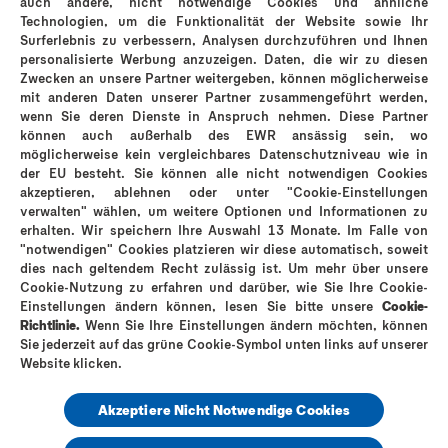
auch andere, nicht notwendige Cookies und ähnliche
Technologien, um die Funktionalität der Website sowie Ihr
Surferlebnis zu verbessern, Analysen durchzuführen und Ihnen
personalisierte Werbung anzuzeigen. Daten, die wir zu diesen
Durex Vibrations Ring
Dure
Zwecken an unsere Partner weitergeben, können möglicherweise
mit anderen Daten unserer Partner zusammengeführt werden,
wenn Sie deren Dienste in Anspruch nehmen. Diese Partner
können auch außerhalb des EWR ansässig sein, wo
möglicherweise kein vergleichbares Datenschutzniveau wie in
der EU besteht. Sie können alle nicht notwendigen Cookies
akzeptieren, ablehnen oder unter "Cookie-Einstellungen
verwalten" wählen, um weitere Optionen und Informationen zu
erhalten. Wir speichern Ihre Auswahl 13 Monate. Im Falle von
"notwendigen" Cookies platzieren wir diese automatisch, soweit
dies nach geltendem Recht zulässig ist. Um mehr über unsere
Cookie-Nutzung zu erfahren und darüber, wie Sie Ihre Cookie-
Warum Durex?
Durex Geschichte
Kontakt
FAQ
Einstellungen ändern können, lesen Sie bitte unsere
Cookie-
Impressum
Cookie-Richtlinie
Datenschutz
Sitemap
Richtlinie.
Wenn Sie Ihre Einstellungen ändern möchten, können
Sie jederzeit auf das grüne Cookie-Symbol unten links auf unserer
Karriere
Website klicken.
Akzeptiere Nicht Notwendige Cookies