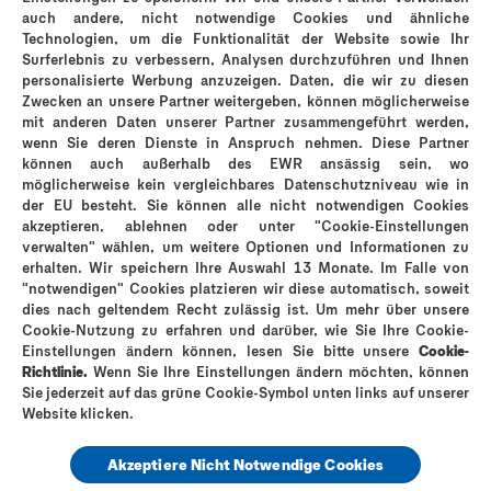
Durex Love Mix 18 Stück
Dure
auch andere, nicht notwendige Cookies und ähnliche
Technologien, um die Funktionalität der Website sowie Ihr
Pa
Surferlebnis zu verbessern, Analysen durchzuführen und Ihnen
personalisierte Werbung anzuzeigen. Daten, die wir zu diesen
Zwecken an unsere Partner weitergeben, können möglicherweise
Gl
mit anderen Daten unserer Partner zusammengeführt werden,
wenn Sie deren Dienste in Anspruch nehmen. Diese Partner
können auch außerhalb des EWR ansässig sein, wo
möglicherweise kein vergleichbares Datenschutzniveau wie in
der EU besteht. Sie können alle nicht notwendigen Cookies
akzeptieren, ablehnen oder unter "Cookie-Einstellungen
verwalten" wählen, um weitere Optionen und Informationen zu
erhalten. Wir speichern Ihre Auswahl 13 Monate. Im Falle von
"notwendigen" Cookies platzieren wir diese automatisch, soweit
dies nach geltendem Recht zulässig ist. Um mehr über unsere
Cookie-Nutzung zu erfahren und darüber, wie Sie Ihre Cookie-
Warum Durex?
Durex Geschichte
Kontakt
FAQ
Einstellungen ändern können, lesen Sie bitte unsere
Cookie-
Impressum
Cookie-Richtlinie
Datenschutz
Sitemap
Richtlinie.
Wenn Sie Ihre Einstellungen ändern möchten, können
Sie jederzeit auf das grüne Cookie-Symbol unten links auf unserer
Karriere
Website klicken.
Akzeptiere Nicht Notwendige Cookies